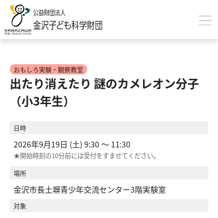
ホーム
おもしろ実験・観察教室
イベント
出たり消えたり 謎のカメレオン分子
事業概要
（小3年生）
財団について
日時
科学のひろば
2026年9月19日 (土)
9:30 ～
11:30
★開始時刻の10分前には受付をすませてください。
財団だより
場所
金沢市長土塀青少年交流センター3階実験室
対象