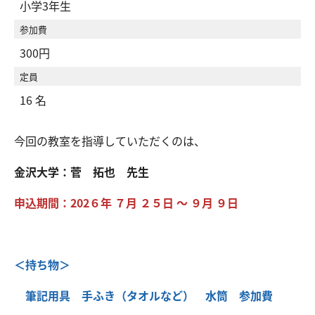
小学3年生
参加費
300円
定員
16 名
今回の教室を指導していただくのは、
金沢大学：菅 拓也 先生
申込期間：202６年 ７月 ２５
日 ～ ９月 ９日
＜持ち物＞
筆記用具 手ふき（タオルなど） 水筒 参加費